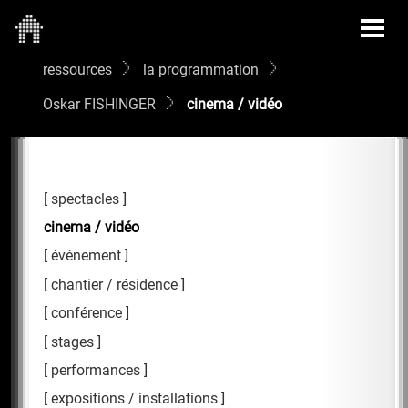
ressources
la programmation
Oskar FISHINGER
cinema / vidéo
spectacles
cinema / vidéo
événement
chantier / résidence
conférence
stages
performances
expositions / installations