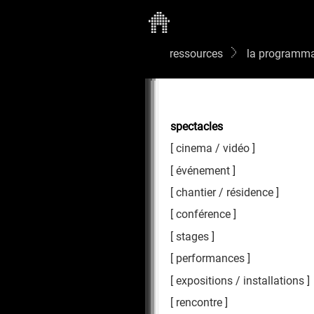
ressources
la programma
spectacles
cinema / vidéo
événement
chantier / résidence
conférence
stages
performances
expositions / installations
rencontre