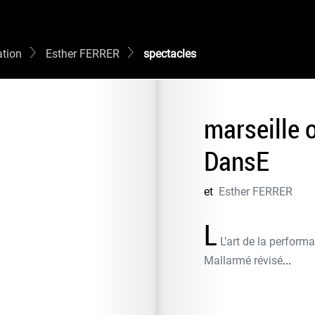
tion
Esther FERRER
spectacles
marseille o
DansE
et
Esther FERRER
L
L’art de la performa
Mallarmé révisé
...