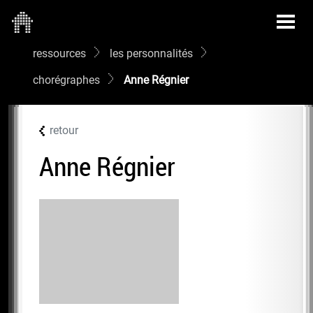
ressources
les personnalités
chorégraphes
Anne Régnier
retour
Anne Régnier