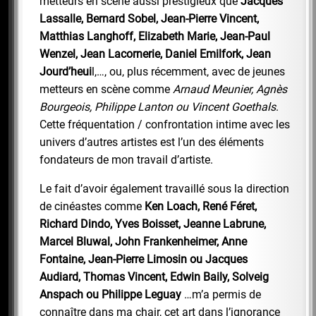
metteurs en scène aussi prestigieux que
Jacques
Lassalle, Bernard Sobel, Jean-Pierre Vincent,
Matthias Langhoff, Elizabeth Marie, Jean-Paul
Wenzel, Jean Lacornerie, Daniel Emilfork, Jean
Jourd’heui
l,…, ou, plus récemment, avec de jeunes
metteurs en scène comme
Arnaud Meunier, Agnès
Bourgeois, Philippe Lanton ou Vincent Goethals
.
Cette fréquentation / confrontation intime avec les
univers d’autres artistes est l’un des éléments
fondateurs de mon travail d’artiste.
Le fait d’avoir également travaillé sous la direction
de cinéastes comme
Ken Loach, René Féret,
Richard Dindo, Yves Boisset, Jeanne Labrune,
Marcel Bluwal, John Frankenheimer, Anne
Fontaine, Jean-Pierre Limosin ou Jacques
Audiard, Thomas Vincent, Edwin Baily, Solveig
Anspach ou Philippe Leguay
…m’a permis de
connaître dans ma chair, cet art dans l’ignorance