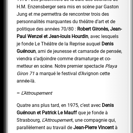
H.M. Enzensberger sera mis en scène par Gaston
Jung et me permettra de rencontrer trois des
personnalités marquantes du théâtre d’art et de
politique des années 70/80 :
Robert Gironès, Jean-
Paul Wenzel et Jean-louis Hourdin
, avec lesquels
je fonde Le Théâtre de la Reprise auquel
Denis
Guénoun
, ami de jeunesse et camarade de pensée,
viendra s’adjoindre comme dramaturge et co-
metteur en scène. Notre premier spectacle
Playa
Giron 71
a marqué le festival d’Avignon cette
année-là.
–
L’Attroupement
Quatre ans plus tard, en 1975, c’est avec
Denis
Guénoun et Patrick Le Mauff
que je fonde à
Strasbourg,
L’Attroupemen
t, une compagnie qui,
parallèlement au travail de
Jean-Pierre Vincent
à