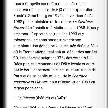
tous à Cappella connaîtra un succès qui lui
assurera une belle carrière (3 ans d’exploitation).
Fondé à Strasbourg en 1979, subventionné dès
1982 par le ministère de la culture,
Le Scarface
Ensemble
s’installera à Mulhouse en 1985. Nous y
créerons 12 spectacles jusqu’en 1993 et y
mènerons une passionnante expérience
d’implantation dans une ville réputée difficile. Ville
où le Front national réalisait au début des années
90, des scores atteignant 37 % des votants ! ! !
Déçu par les archaïsmes de l’élite locale et attiré
par le bouillonnement intellectuel et artistique de
Paris et de sa banlieue, je quitte le
Scarface
ensemble
et l’Alsace, pour m’installer en 1993 en
région parisienne.
–
Le Réseau
(théâtre) et (CAP)*
C’est en 1996 que je fonde
Le Réseau
(théâtre),