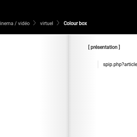
inema / vidéo
virtuel
Colour box
présentation
spip.php?articl