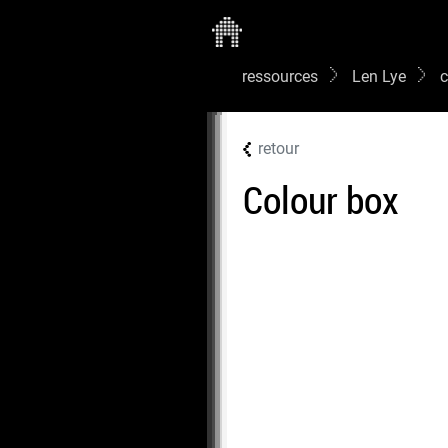
ressources
Len Lye
c
retour
Colour box