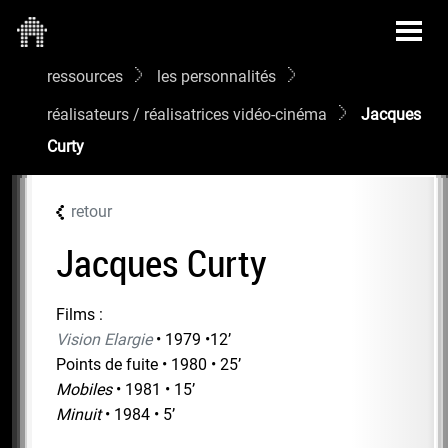
ressources
les personnalités
réalisateurs / réalisatrices vidéo-cinéma
Jacques
Curty
retour
Jacques Curty
Films :
Vision Elargie
• 1979 •12’
Points de fuite • 1980 • 25’
Mobiles
• 1981 • 15’
Minuit
• 1984 • 5’