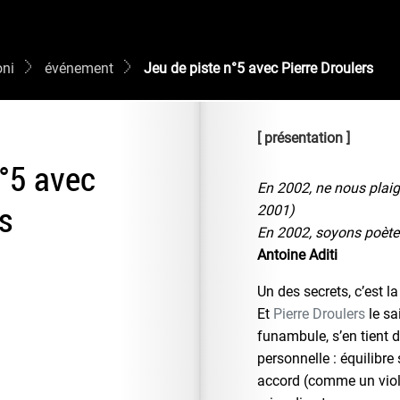
oni
événement
Jeu de piste n°5 avec Pierre Droulers
présentation
n°5 avec
En 2002, ne nous plaig
rs
2001)
En 2002, soyons poèt
Antoine Aditi
Un des secrets, c’est la
Et
Pierre Droulers
le sa
funambule, s’en tient 
personnelle : équilibre s
accord (comme un viol