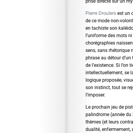
prise directe sur un my
Pierre Droulers
est un c
de ce mode non-volontar
en tachiste son kaléid
l’uniforme des mots ni 
chorégraphies naissent
sens, sans rhétorique
phrase au détour d’un t
de l’existence. Si l’on 
intellectuellement, se l
logique proposée, visue
son instinct, tout se re
l’imposer.
Le prochain jeu de pis
palindrome (année du 2
thèmes (et leurs contra
dualité, enfermement, 