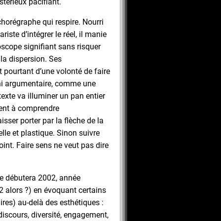
stérieux pacifiant.
horégraphe qui respire. Nourri
iste d’intégrer le réel, il manie
oscope signifiant sans risquer
la dispersion. Ses
 pourtant d’une volonté de faire
 ni argumentaire, comme une
exte va illuminer un pan entier
tient à comprendre
aisser porter par la flèche de la
lle et plastique. Sinon suivre
joint. Faire sens ne veut pas dire
te débutera 2002, année
 alors ?) en évoquant certains
ires) au-delà des esthétiques :
discours, diversité, engagement,