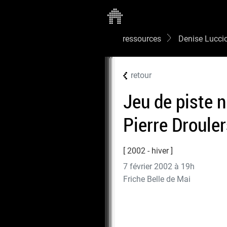
ressources
Denise Lucci
retour
Jeu de piste 
Pierre Droule
2002 - hiver
7 février 2002 à 19h
Friche Belle de Mai