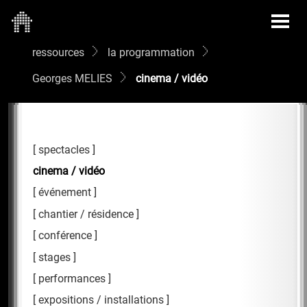
ressources
la programmation
Georges MELIES
cinema / vidéo
spectacles
cinema / vidéo
événement
chantier / résidence
conférence
stages
performances
expositions / installations