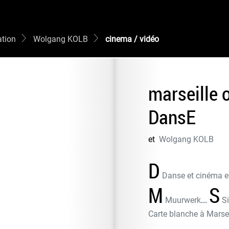
tion
Wolgang KOLB
cinema / vidéo
marseille o
DansE
et
Wolgang KOLB
D
Danse et cinéma e
M
S
Muurwerk
...
S
Carte blanche à Marsei