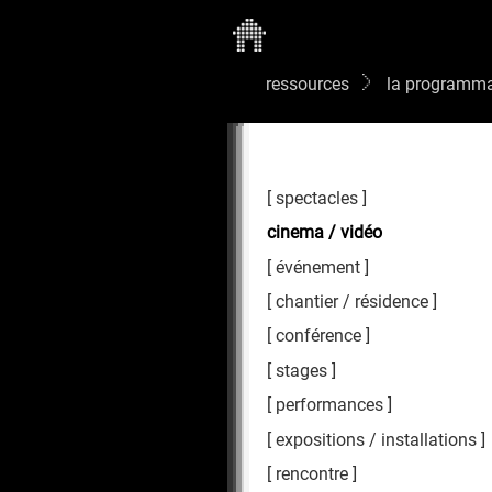
ressources
la programma
spectacles
cinema / vidéo
événement
chantier / résidence
conférence
stages
performances
expositions / installations
rencontre