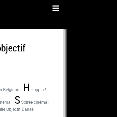
bjectif
H
n Belgique
...
Hoppla !
...
S
inéma
...
Soirée cinéma :
lle Objectif Danse
...