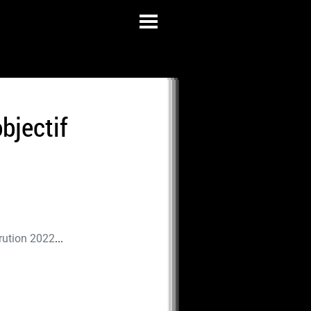
bjectif
rution 2022
...