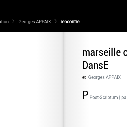
tion
Georges APPAIX
rencontre
marseille o
DansE
et
Georges APPAIX
P
Post-Scriptum | pa