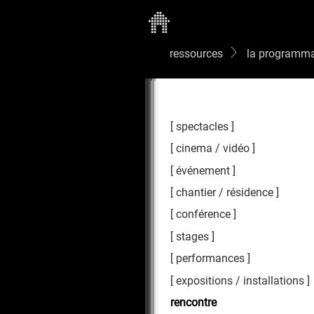
ressources
la programma
spectacles
cinema / vidéo
événement
chantier / résidence
conférence
stages
performances
expositions / installations
rencontre