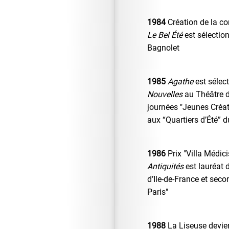
1984
Création de la c
Le Bel Été
est sélectio
Bagnolet
1985
Agathe
est sélec
Nouvelles
au Théâtre de
journées "Jeunes Créat
aux “Quartiers d’Été” 
1986
Prix "Villa Médici
Antiquités
est lauréat 
d’Ile-de-France et sec
Paris"
1988
La Liseuse devi