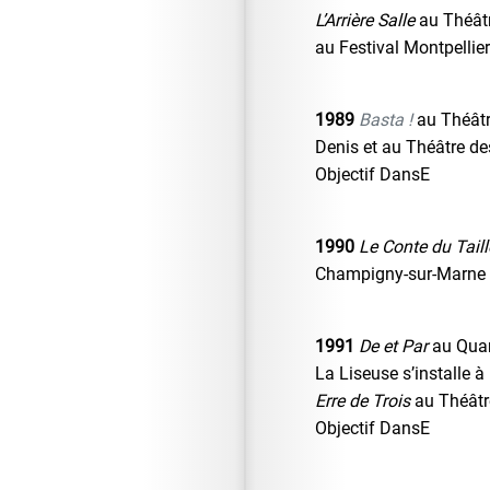
L’Arrière Salle
au Théâtre
au Festival Montpellie
1989
Basta !
au Théâtr
Denis et au Théâtre de
Objectif DansE
1990
Le Conte du Taill
Champigny-sur-Marne
1991
De et Par
au Quar
La Liseuse s’installe à
Erre de Trois
au Théâtre
Objectif DansE