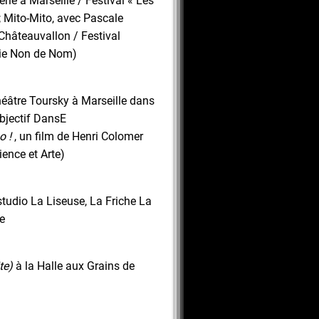
rie à Marseille / Festival « Les
Mito-Mito, avec Pascale
hâteauvallon / Festival
ie Non de Nom)
éâtre Toursky à Marseille dans
Objectif DansE
 !
, un film de Henri Colomer
ience et Arte)
tudio La Liseuse, La Friche La
le
te)
à la Halle aux Grains de