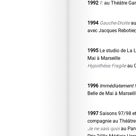
1992
F.
au Théâtre Ga
1994
Gauche-Droite
au
avec Jacques Rebotier,
1995
Le studio de La L
Mai à Marseille
Hypothèse Fragile
au Q
1996
Immédiatement ! 
Belle de Mai à Marseil
1997
Saisons 97/98 et 
compagnie au Théâtre
Je ne sais quoi
au Parv