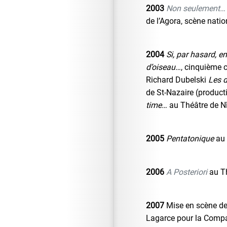
2003
Non seulement…
de l’Agora, scène natio
2004
Si, par hasard, e
d’oiseau…
, cinquième
Richard Dubelski
Les d
de St-Nazaire (product
time…
au Théâtre de 
2005
Pentatonique
au 
2006
A Posteriori
au Th
2007
Mise en scène d
Lagarce pour la Compa