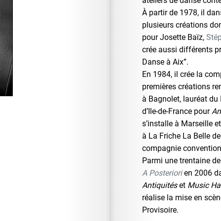
ateliers de danse cont
À partir de 1978, il da
plusieurs créations do
pour Josette Baïz,
Sté
crée aussi différents pr
Danse à Aix”.
En 1984, il crée la co
premières créations ren
à Bagnolet, lauréat du
d’Ile-de-France pour
An
s’installe à Marseille e
à La Friche La Belle de
compagnie convention
Parmi une trentaine de
A Posteriori
en 2006 da
Antiquités
et
Music Hal
réalise la mise en scè
Provisoire.