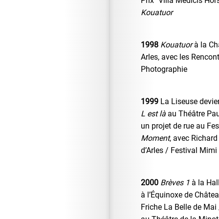
Prix "Villa Médicis Hor
Kouatuor
1998
Kouatuor
à la Ch
Arles, avec les Rencont
Photographie
1999
La Liseuse devie
L est là
au Théâtre Pau
un projet de rue au Fes
Moment
, avec Richard
d’Arles / Festival Mimi
2000
Brèves 1
à la Hal
à l’Équinoxe de Châtea
Friche La Belle de Mai