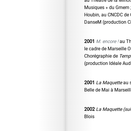
au Théâtre de la Minote
Musiques » du Gmem ; 
Houbin, au CNCDC de C
DanseM (production C
2001
M. encore !
au Th
le cadre de Marseille 
Chorégraphie de
Tempo
(production Idéale Aud
2001
La Maquette
au s
Belle de Mai à Marseil
2002
La Maquette (sui
Blois