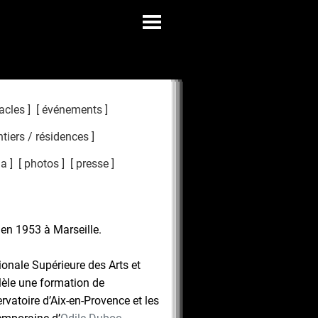
acles
événements
tiers / résidences
ma
photos
presse
 en 1953 à Marseille.
ionale Supérieure des Arts et
allèle une formation de
vatoire d’Aix-en-Provence et les