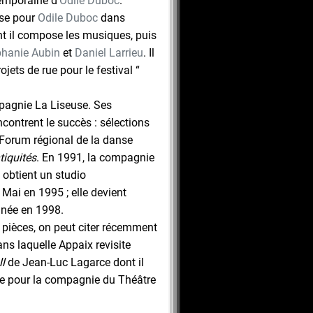
emporaine d’
Odile Duboc
.
nse pour
Odile Duboc
dans
nt il compose les musiques, puis
phanie Aubin
et
Daniel Larrieu
. Il
ojets de rue pour le festival “
mpagnie La Liseuse. Ses
contrent le succès : sélections
 Forum régional de la danse
tiquités
. En 1991, la compagnie
t obtient un studio
 Mai en 1995 ; elle devient
née en 1998.
 pièces, on peut citer récemment
ns laquelle Appaix revisite
l
de Jean-Luc Lagarce dont il
ne pour la compagnie du Théâtre