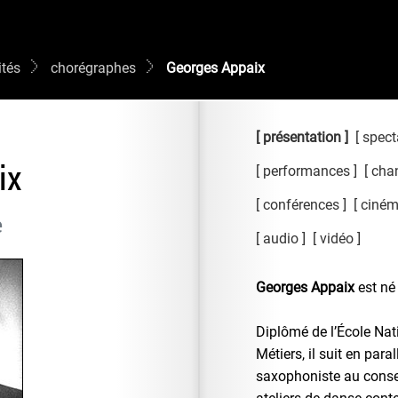
ités
chorégraphes
Georges Appaix
présentation
spect
ix
performances
chan
conférences
ciné
e
audio
vidéo
Georges Appaix
est né
Diplômé de l’École Nat
Métiers, il suit en par
saxophoniste au conser