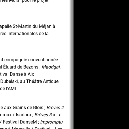
s les Murs" pour le projet
apelle St-Martin du Méjan à
res Internationales de la
nt compagnie conventionnée
l Éluard de Bezons ;
Madrigal
,
tival Danse à Aix
 Dubelski, au Théâtre Antique
 de l’AMI
le aux Grains de Blois ;
Brèves 2
uroux / Isadora ;
Brèves 3
à La
 / Festival DanseM ;
Impromptu