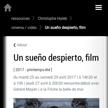
ressources
Christophe Haleb
cinema / vidéo
Un sueño despierto, film
retour
Un sueño despierto, film
2017 - printemps-été
du mardi 25 au samedi 29 avril 2017 | à 14h30 et
à 19h | jeudi 27 avril à 20h30 rencontre-débat avec
Gérard Mayen | à la Friche la belle de mai