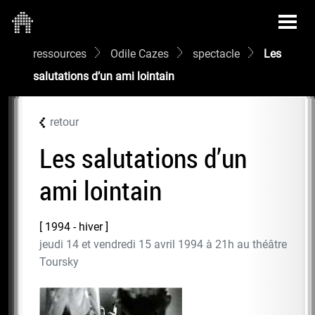
ressources
Odile Cazes
spectacle
Les
salutations d’un ami lointain
retour
Les salutations d’un
ami lointain
1994 - hiver
jeudi 14 et vendredi 15 avril 1994 à 21h au théâtre
Toursky