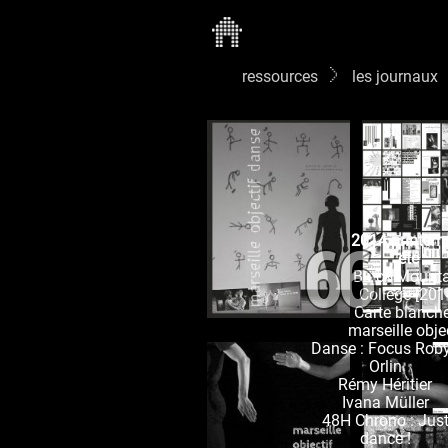
ressources
les journaux
66
2014 printem
été
Black Mount
College [201
Carte blanch
marseille obje
Danse : Focus Rob
Orlin
Rémy Héritier
Ivana Müller
48H Chrono : Jus
dance !