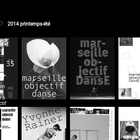
2014 printemps-été
ps-
ain
4]
e à
ctif
yn
t