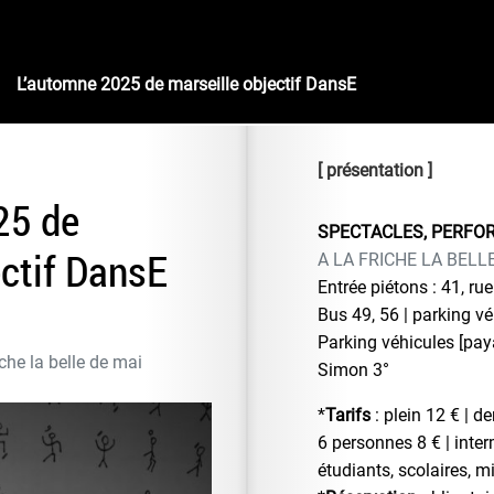
L’automne 2025 de marseille objectif DansE
présentation
25 de
SPECTACLES, PERF
ectif DansE
A LA FRICHE LA BELL
Entrée piétons : 41, ru
Bus 49, 56 | parking vé
Parking véhicules [paya
che la belle de mai
Simon 3°
*
Tarifs
: plein 12 € | 
6 personnes 8 € | inter
étudiants, scolaires, 