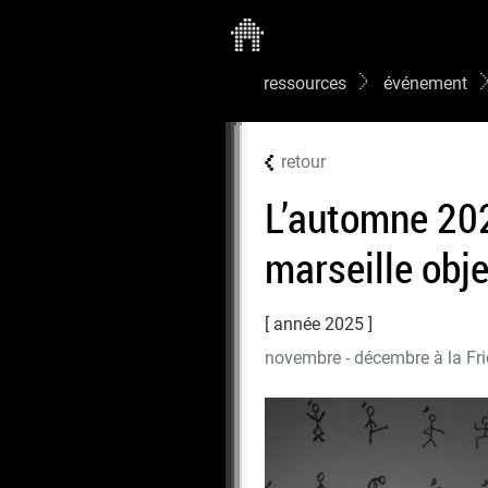
ressources
événement
retour
L’automne 20
marseille obj
année 2025
novembre - décembre à la Fri