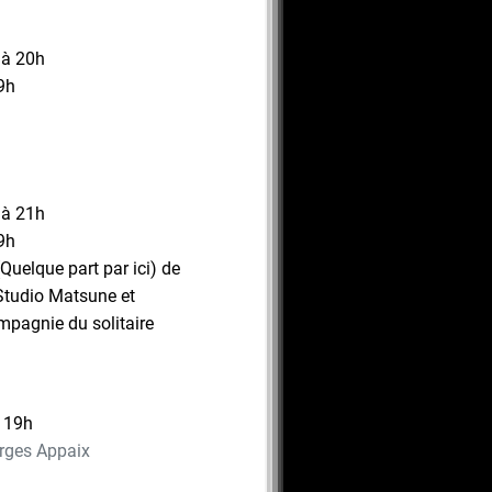
 à 20h
9h
 à 21h
9h
(Quelque part par ici) de
Studio Matsune et
mpagnie du solitaire
 19h
rges Appaix