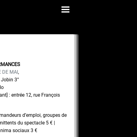
ORMANCES
E DE MAI
,
e Jobin 3°
lo
nt] : entrée 12, rue François
demandeurs d’emploi, groupes de
mittents du spectacle 5 € |
minima sociaux 3 €