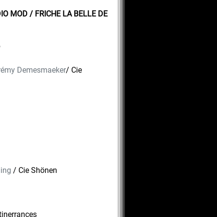
IO MOD / FRICHE LA BELLE DE
5
rémy Demesmaeker
/ Cie
aing
/ Cie Shönen
Itinerrances