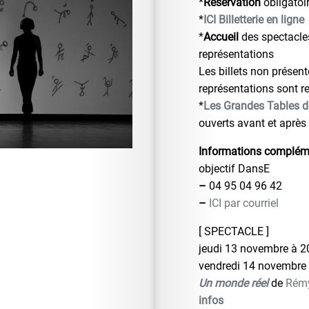
*
Réservation
obligatoi
*
ICI Billetterie en ligne
*
Accueil
des spectacles
représentations
Les billets non présent
représentations sont r
*
Les Grandes Tables de
ouverts avant et après
Informations complém
objectif DansE
–
04 95 04 96 42
–
ICI par courriel
[ SPECTACLE ]
jeudi 13 novembre à 2
vendredi 14 novembre
Un monde réel
de
Rémy
infos