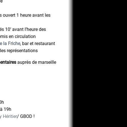
re
 ouvert 1 heure avant les
és 10’ avant l’heure des
emis en circulation
 la Friche
, bar et restaurant
 les représentations
entaires
auprès de marseille
0h
 à 19h
 Héritier
/ GBOD !